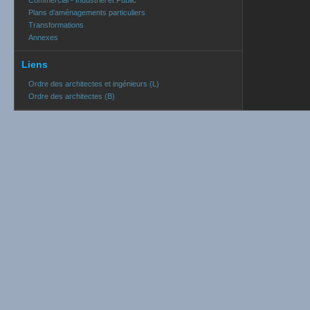
Commercial - Industriel et Public
Plans d'aménagements particuliers
Transformations
Annexes
Liens
Ordre des architectes et ingénieurs (L)
Ordre des architectes (B)