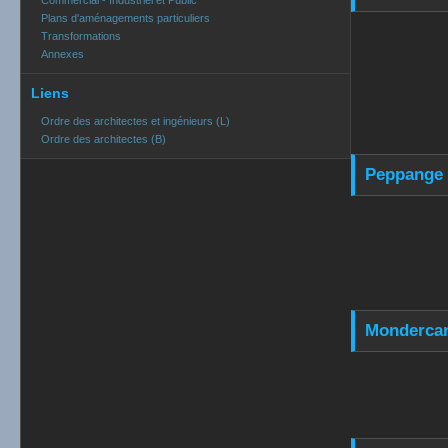
Commercial - Industriel et Public
Plans d'aménagements particuliers
Transformations
Annexes
Liens
Ordre des architectes et ingénieurs (L)
Ordre des architectes (B)
Peppange -
Mondercang