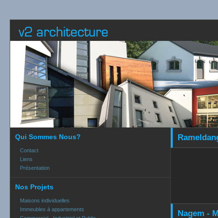
Qui Sommes Nous?
Rameldang
Contact
Liens
Présentation
Nos Projets
Maisons individuelles
Immeubles à appartements
Nagem - M