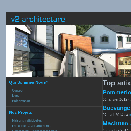
Top arti
Qui Sommes Nous?
Contact
Pommerloc
Liens
01 janvier 2012 ( 
Présentation
Boevange 
Nos Projets
02 avril 2014 ( #
I
Maisons individuelles
Machtum -
Immeubles à appartements
15 octobre 2014 (