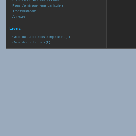
Commercial - Industriel et Public
Plans d'aménagements particuliers
Transformations
Annexes
Liens
Ordre des architectes et ingénieurs (L)
Ordre des architectes (B)