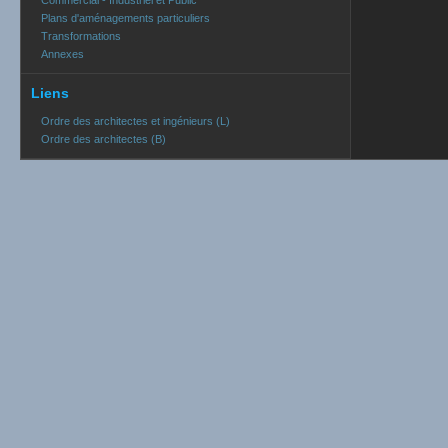
Commercial - Industriel et Public
Plans d'aménagements particuliers
Transformations
Annexes
Liens
Ordre des architectes et ingénieurs (L)
Ordre des architectes (B)