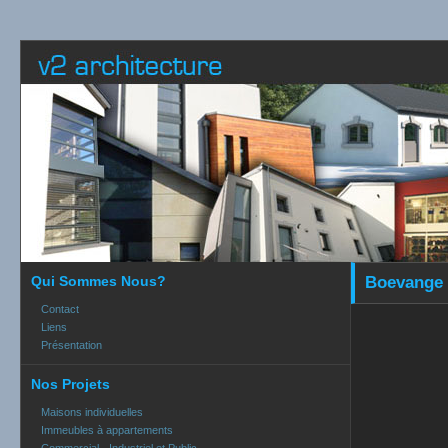
Qui Sommes Nous?
Boevange 
Contact
Liens
Présentation
Nos Projets
Maisons individuelles
Immeubles à appartements