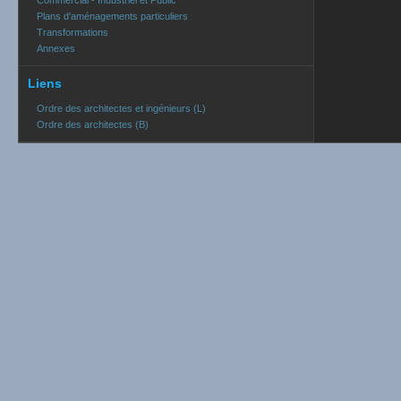
Commercial - Industriel et Public
Plans d'aménagements particuliers
Transformations
Annexes
Liens
Ordre des architectes et ingénieurs (L)
Ordre des architectes (B)