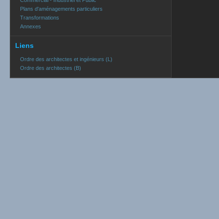
Commercial - Industriel et Public
Plans d'aménagements particuliers
Transformations
Annexes
Liens
Ordre des architectes et ingénieurs (L)
Ordre des architectes (B)