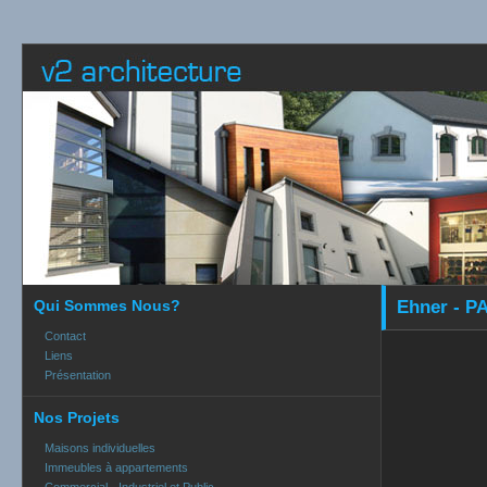
Qui Sommes Nous?
Ehner - PA
Contact
Liens
Présentation
Nos Projets
Maisons individuelles
Immeubles à appartements