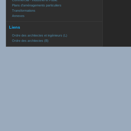
Commercial - Industriel et Public
Plans d'aménagements particuliers
Transformations
Annexes
Liens
Ordre des architectes et ingénieurs (L)
Ordre des architectes (B)