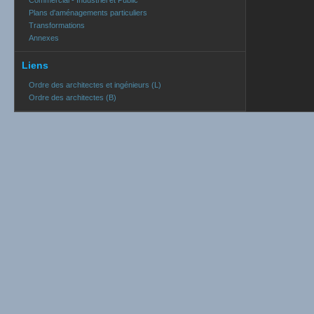
Commercial - Industriel et Public
Plans d'aménagements particuliers
Transformations
Annexes
Liens
Ordre des architectes et ingénieurs (L)
Ordre des architectes (B)