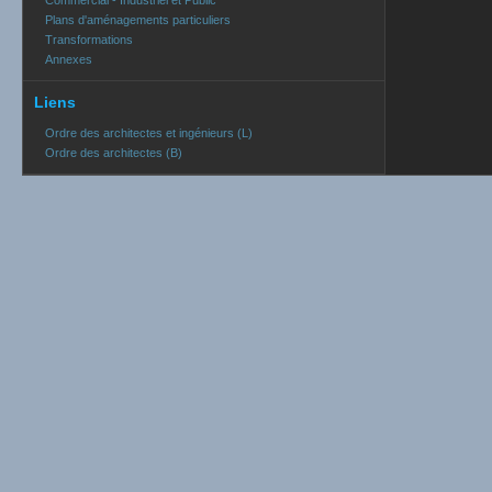
Commercial - Industriel et Public
Plans d'aménagements particuliers
Transformations
Annexes
Liens
Ordre des architectes et ingénieurs (L)
Ordre des architectes (B)