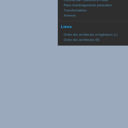
Commercial - Industriel et Public
Plans d'aménagements particuliers
Transformations
Annexes
Liens
Ordre des architectes et ingénieurs (L)
Ordre des architectes (B)