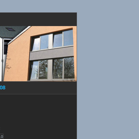
008
: