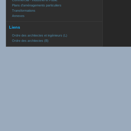
Commercial - Industriel et Public
Plans d'aménagements particuliers
Transformations
Annexes
Liens
Ordre des architectes et ingénieurs (L)
Ordre des architectes (B)