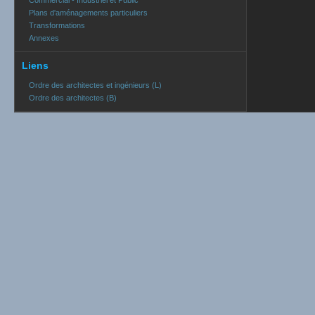
Commercial - Industriel et Public
Plans d'aménagements particuliers
Transformations
Annexes
Liens
Ordre des architectes et ingénieurs (L)
Ordre des architectes (B)