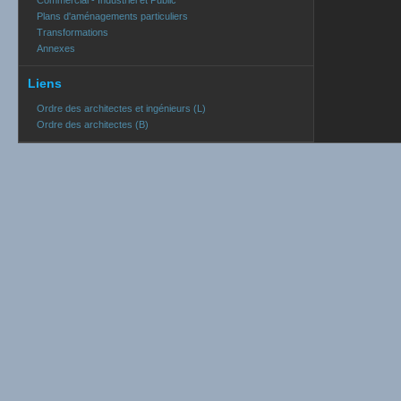
Commercial - Industriel et Public
Plans d'aménagements particuliers
Transformations
Annexes
Liens
Ordre des architectes et ingénieurs (L)
Ordre des architectes (B)