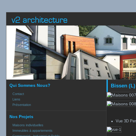
Qui Sommes Nous?
Bissen (L)
Contact
Liens
Présentation
Nos Projets
Vue 3D Per
Maisons individuelles
Immeubles à appartements