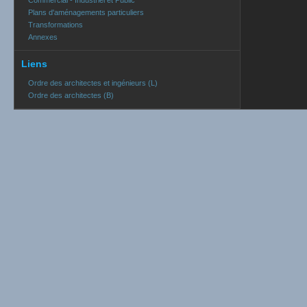
Commercial - Industriel et Public
Plans d'aménagements particuliers
Transformations
Annexes
Liens
Ordre des architectes et ingénieurs (L)
Ordre des architectes (B)