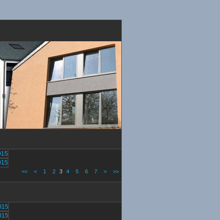
<<
<
1
2
3
4
5
6
7
>
>>