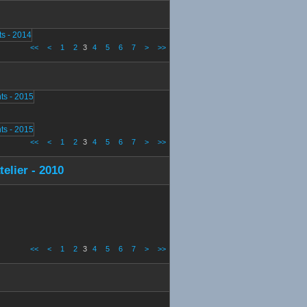
<<
<
1
2
3
4
5
6
7
>
>>
<<
<
1
2
3
4
5
6
7
>
>>
elier - 2010
<<
<
1
2
3
4
5
6
7
>
>>