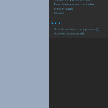
Commercial - Industriel et Public
Plans d'aménagements particuliers
Transformations
Annexes
Liens
Ordre des architectes et ingénieurs (L)
Ordre des architectes (B)